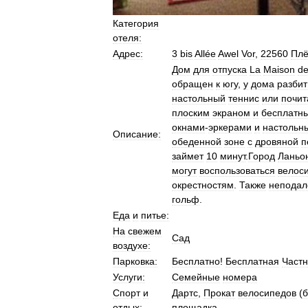
Категория
отеля:
Адрес:
3
bis
Allée
Awel
Vor
,
22560
Пл
Дом
для
отпуска
La
Maison
d
обращен
к
югу
,
у
дома
разбит
настольный
теннис
или
почит
плоским
экраном
и
бесплатн
окнами
-
эркерами
и
настольн
Описание:
обеденной
зоне
с
дровяной
п
займет
10
минут
.
Город
Ланьо
могут
воспользоваться
велос
окрестностям
.
Также
неподал
гольф
.
Еда
и
питье:
На
свежем
Сад
воздухе:
Парковка:
Бесплатно
!
Бесплатная
Част
Услуги:
Семейные
номера
Спорт
и
Дартс
,
Прокат
велосипедов
(
б
отдых:
площадка