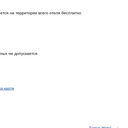
ется
на
территории
всего
отеля
бесплатно
.
тных
не
допускается
.
на
карте
Sanyo Hotel