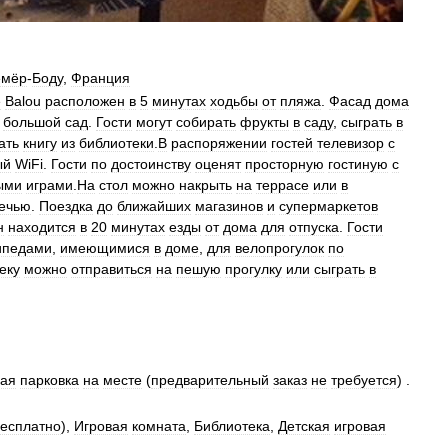
ёмёр
-
Боду
,
Франция
e
Balou
расположен
в
5
минутах
ходьбы
от
пляжа
.
Фасад
дома
большой
сад
.
Гости
могут
собирать
фрукты
в
саду
,
сыграть
в
ать
книгу
из
библиотеки
.
В
распоряжении
гостей
телевизор
с
ый
WiFi
.
Гости
по
достоинству
оценят
просторную
гостиную
с
ыми
играми
.
На
стол
можно
накрыть
на
террасе
или
в
ечью
.
Поездка
до
ближайших
магазинов
и
супермаркетов
н
находится
в
20
минутах
езды
от
дома
для
отпуска
.
Гости
ипедами
,
имеющимися
в
доме
,
для
велопрогулок
по
еку
можно
отправиться
на
пешую
прогулку
или
сыграть
в
ная
парковка
на
месте
(
предварительный
заказ
не
требуется
) .
есплатно
),
Игровая
комната
,
Библиотека
,
Детская
игровая