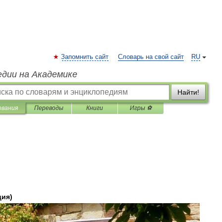
Запомнить сайт
Словарь на свой сайт
RU
едии на Академике
Найти!
ования
Переводы
Книги
Игры ⚽
ция
)