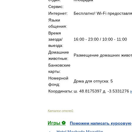
Сервис:
Интернет:
Бесплатно
!
Wi
-
Fi
предоставля
Языки
общения:
Время
заезда
/
16:00
-
23:00
/
10:00
-
11:00
выезда:
Домашние
Размещение
домашних
живо
животные:
Банковские
карты:
Номерной
Дома
для
отпуска:
5
фонд:
Координаты:
ш
.
48
.
8175397
д
. -
3
.
5331276
Каталог
отелей
.
Игры ⚽
Поможем написать курсовую
Hotel Machado Mazatlán