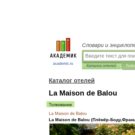
Словари и энциклоп
academic.ru
Каталог отелей
Толк
Каталог отелей
La Maison de Balou
Толкование
La
Maison
de
Balou
La
Maison
de
Balou
(
Плёмёр
-
Боду
,
Фран